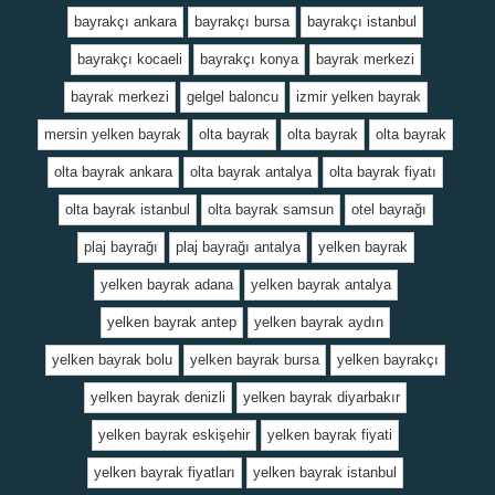
bayrakçı ankara
bayrakçı bursa
bayrakçı istanbul
bayrakçı kocaeli
bayrakçı konya
bayrak merkezi
bayrak merkezi
gelgel baloncu
izmir yelken bayrak
mersin yelken bayrak
olta bayrak
olta bayrak
olta bayrak
olta bayrak ankara
olta bayrak antalya
olta bayrak fiyatı
olta bayrak istanbul
olta bayrak samsun
otel bayrağı
plaj bayrağı
plaj bayrağı antalya
yelken bayrak
yelken bayrak adana
yelken bayrak antalya
yelken bayrak antep
yelken bayrak aydın
yelken bayrak bolu
yelken bayrak bursa
yelken bayrakçı
yelken bayrak denizli
yelken bayrak diyarbakır
yelken bayrak eskişehir
yelken bayrak fiyati
yelken bayrak fiyatları
yelken bayrak istanbul