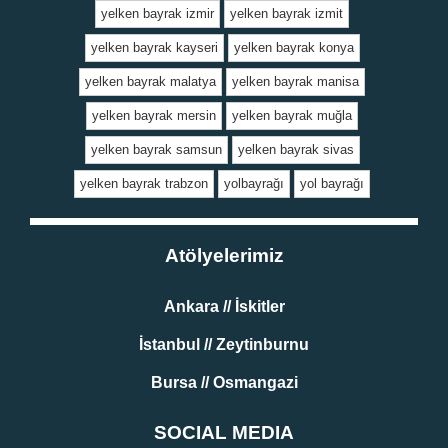
yelken bayrak izmir
yelken bayrak izmit
yelken bayrak kayseri
yelken bayrak konya
yelken bayrak malatya
yelken bayrak manisa
yelken bayrak mersin
yelken bayrak muğla
yelken bayrak samsun
yelken bayrak sivas
yelken bayrak trabzon
yolbayrağı
yol bayrağı
Atölyelerimiz
Ankara // İskitler
İstanbul // Zeytinburnu
Bursa // Osmangazi
SOCIAL MEDIA