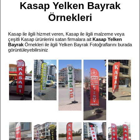
Kasap Yelken Bayrak
Örnekleri
Kasap ile ilgili hizmet veren, Kasap ile ilgili malzeme veya
çeşitli Kasap ürünlerini satan firmalara ait
Kasap Yelken
Bayrak
Örnekleri ile ilgili Yelken Bayrak Fotoğraflarını burada
görüntüleyebilirsiniz