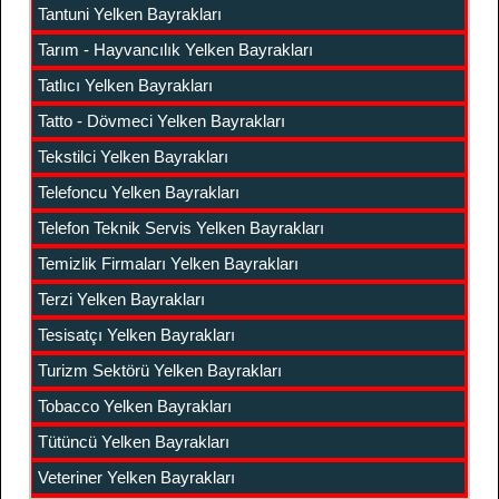
Tantuni Yelken Bayrakları
Tarım - Hayvancılık Yelken Bayrakları
Tatlıcı Yelken Bayrakları
Tatto - Dövmeci Yelken Bayrakları
Tekstilci Yelken Bayrakları
Telefoncu Yelken Bayrakları
Telefon Teknik Servis Yelken Bayrakları
Temizlik Firmaları Yelken Bayrakları
Terzi Yelken Bayrakları
Tesisatçı Yelken Bayrakları
Turizm Sektörü Yelken Bayrakları
Tobacco Yelken Bayrakları
Tütüncü Yelken Bayrakları
Veteriner Yelken Bayrakları