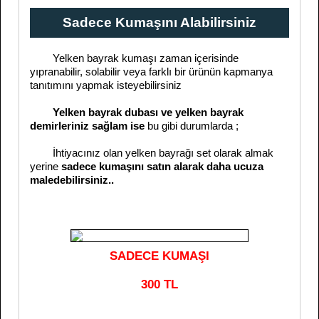
Sadece Kumaşını Alabilirsiniz
Yelken bayrak kumaşı zaman içerisinde
yıpranabilir, solabilir veya farklı bir ürünün kapmanya
tanıtımını yapmak isteyebilirsiniz
Yelken bayrak dubası ve yelken bayrak
demirleriniz sağlam ise
bu gibi durumlarda ;
İhtiyacınız olan yelken bayrağı set olarak almak
yerine
sadece kumaşını satın alarak daha ucuza
maledebilirsiniz..
SADECE KUMAŞI
300 TL