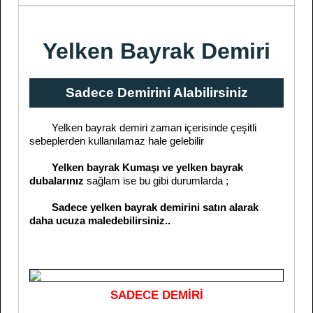
Yelken Bayrak Demiri
Sadece Demirini Alabilirsiniz
Yelken bayrak demiri zaman içerisinde çeşitli
sebeplerden kullanılamaz hale gelebilir
Yelken bayrak Kumaşı ve yelken bayrak
dubalarınız
sağlam ise bu gibi durumlarda ;
Sadece yelken bayrak demirini satın alarak
daha ucuza maledebilirsiniz..
SADECE DEMİRİ