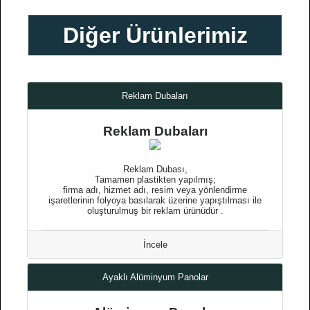
Diğer Ürünlerimiz
Reklam Dubaları
Reklam Dubaları
Reklam Dubası,
Tamamen plastikten yapılmış;
firma adı, hizmet adı, resim veya yönlendirme
işaretlerinin folyoya basılarak üzerine yapıştılması ile
oluşturulmuş bir reklam ürünüdür .
İncele
Ayaklı Alüminyum Panolar